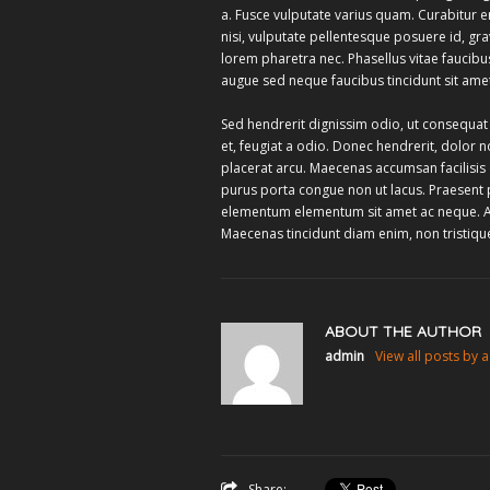
a. Fusce vulputate varius quam. Curabitur 
nisi, vulputate pellentesque posuere id, g
lorem pharetra nec. Phasellus vitae faucibu
augue sed neque faucibus tincidunt sit amet
Sed hendrerit dignissim odio, ut consequa
et, feugiat a odio. Donec hendrerit, dolor n
placerat arcu. Maecenas accumsan facilisis o
purus porta congue non ut lacus. Praesent 
elementum elementum sit amet ac neque. Ae
Maecenas tincidunt diam enim, non tristique 
ABOUT THE AUTHOR
admin
View all posts by 
Share: