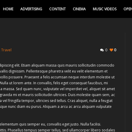
HOME
ADVERTISING
CONTENT
CINEMA
MUSIC VIDEOS
OPEN
,
Travel
0
0
ipiscing elit. Etiam aliquam massa quis mauris sollicitudin commodo
llis dignissim. Pellentesque pharetra velit eu velit elementum et
it mollis posuere. Praesent a felis accumsan neque interdum molestie ut
ulla ut lorem ante. In convallis, felis eget consequat faucibus, mi
a massa. Sed quam nunc, vulputate vel imperdiet vel, aliquet sit amet
ravida mi et mauris sollicitudin ultricies. Duis molestie quam sem, ac
a vel fringilla tempor, ultricies sed tellus. Cras aliquet, nulla a feugiat
tesque nunc diam eu purus. Aliquam a arcu ac arcu aliquam vulputate
elementum quis semper eu, convallis eget justo. Nulla facilisi.
ittis. Phasellus tempus semper tellus, sed ullamcorper libero sodales