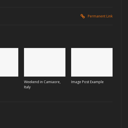
Permanent Link
e
Weekend in Camiaore,
Image Post Example
Italy