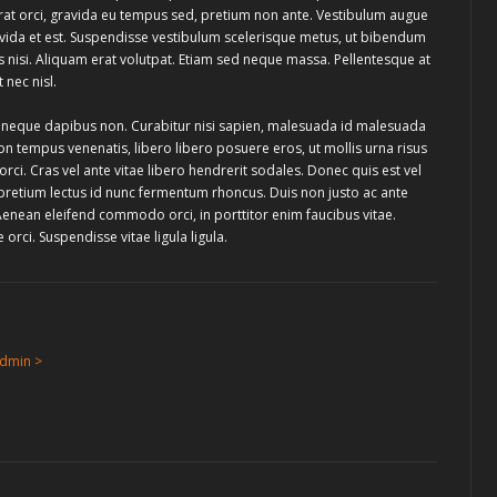
erat orci, gravida eu tempus sed, pretium non ante. Vestibulum augue
ravida et est. Suspendisse vestibulum scelerisque metus, ut bibendum
s nisi. Aliquam erat volutpat. Etiam sed neque massa. Pellentesque at
 nec nisl.
t neque dapibus non. Curabitur nisi sapien, malesuada id malesuada
on tempus venenatis, libero libero posuere eros, ut mollis urna risus
rci. Cras vel ante vitae libero hendrerit sodales. Donec quis est vel
pretium lectus id nunc fermentum rhoncus. Duis non justo ac ante
nean eleifend commodo orci, in porttitor enim faucibus vitae.
orci. Suspendisse vitae ligula ligula.
admin >