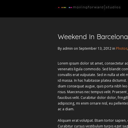
Weekend In Barcelona
By admin on September 13, 2012 in
Photos
Lorem ipsum dolor sit amet, consectetur ad
venenatis ligula commodo. Sed blandit conva
convallis erat vulputate. Sed in nulla ut el
id massa. In hac habitasse platea dictumst. N
diam consequat augue, quis porta nibh leo 
risus. Maecenas nec tempus velit. Praesent g
faucibus velit. Curabitur dolor dolor, fringill
adipiscing, mi enim ornare nisl, eu pellen
ac a diam.
Aliquam erat volutpat. Etiam tortor sapien, 
Curabitur cursus vestibulum turpis eget sag